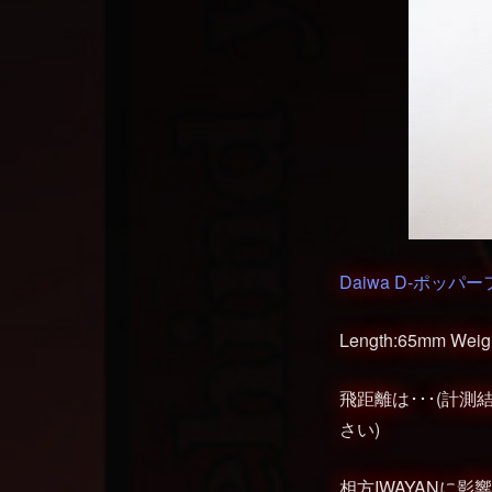
Daiwa D-ポッパ
Length:65mm Weight
飛距離は･･･(計
さい)
相方IWAYANに