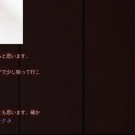
ると思います。
グで少し狙って行こ
とも思います。確か
グ Jr