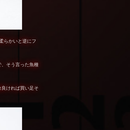
上柔らかいと逆にフ
で、そう言った魚種
象良ければ買い足そ